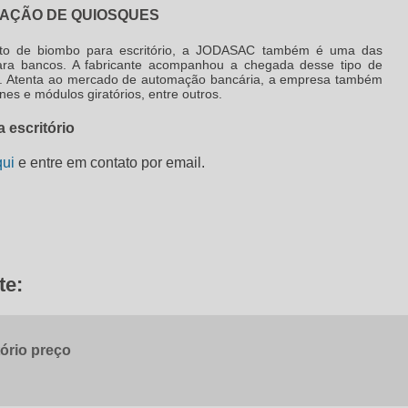
LAÇÃO DE QUIOSQUES
nto de
biombo para escritório
, a JODASAC também é uma das
para bancos. A fabricante acompanhou a chegada desse tipo de
85. Atenta ao mercado de automação bancária, a empresa também
es e módulos giratórios, entre outros.
 escritório
qui
e entre em contato por email.
te:
ório preço