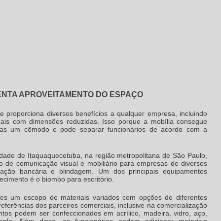
ENTA APROVEITAMENTO DO ESPAÇO
proporciona diversos benefícios a qualquer empresa, incluindo
ais com dimensões reduzidas. Isso porque a mobília consegue
enas um cômodo e pode separar funcionários de acordo com a
dade de Itaquaquecetuba, na região metropolitana de São Paulo,
 de comunicação visual e mobiliário para empresas de diversos
ação bancária e blindagem. Um dos principais equipamentos
lecimento é o
biombo para escritório
.
es um escopo de materiais variados com opções de diferentes
eferências dos parceiros comerciais, inclusive na comercialização
tos podem ser confeccionados em acrílico, madeira, vidro, aço,
mplo. Além disso, os funcionários podem adicionar materiais