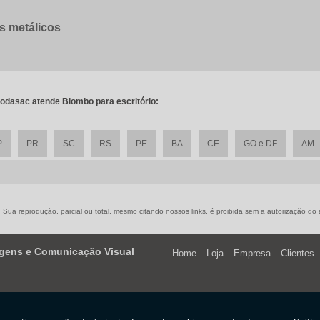
s metálicos
 Jodasac atende Biombo para escritório:
P
PR
SC
RS
PE
BA
CE
GO e DF
AM
Sua reprodução, parcial ou total, mesmo citando nossos links, é proibida sem a autorização do au
agens e Comunicação Visual
Home
Loja
Empresa
Clientes