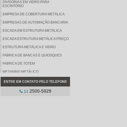
DIVISÓRIAS EM VIDRO PARA
ESCRITÓRIO
EMPRESA DE COBERTURA METÁLICA
EMPRESAS DE AUTOMAÇÃO BANCARIA
ESCADA EM ESTRUTURA METÁLICA
ESCADA ESTRUTURA METÁLICA PREÇO
ESTRUTURA METÁLICA E VIDRO
FABRICA DE BANCAS E QUIOSQUES
FABRICA DE TOTEM
MEZANINO METÁLICO
MEZANINO METÁLICO PREÇO
ENTRE EM CONTATO PELO TELEFONE
MOBILIÁRIO PARA LOJAS
2500-5929
11
PINTURA DE ELEMENTOS METÁLICOS
PLACAS DE COMUNICAÇÃO INTERNA
PLACAS DE COMUNICAÇÃO VISUAL
INTERNA
QUIOSQUE COMERCIAL