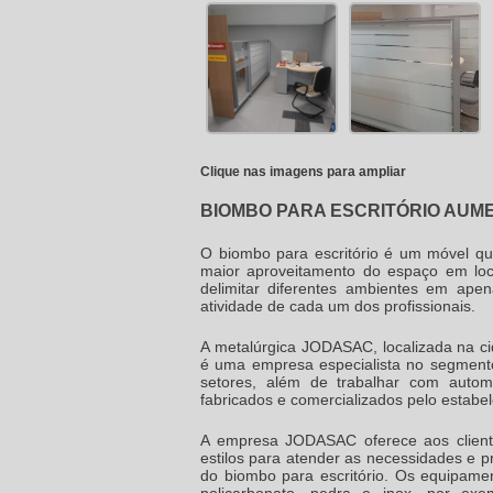
Clique nas imagens para ampliar
BIOMBO PARA ESCRITÓRIO AUM
O
biombo para escritório
é um móvel que 
maior aproveitamento do espaço em loc
delimitar diferentes ambientes em ap
atividade de cada um dos profissionais.
A metalúrgica JODASAC, localizada na ci
é uma empresa especialista no segmento
setores, além de trabalhar com autom
fabricados e comercializados pelo estabe
A empresa JODASAC oferece aos client
estilos para atender as necessidades e pr
do
biombo para escritório
. Os equipamen
policarbonato, pedra e inox, por exe