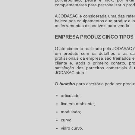
complementares para personalizar o pro
A JODASAC é considerada uma das referên
beleza aos equipamentos que produz e ins
as ferramentas disponíveis para venda.
EMPRESA PRODUZ CINCO TIPOS 
O atendimento realizado pela JODASAC é t
um produto com os detalhes e as cara
profissionais da empresa são treinados 
cliente e, após o primeiro contato, p
satisfação dos parceiros comerciais 
JODASAC atua.
O
biombo
para escritório
pode ser produz
articulado;
fixo em ambiente;
modulado;
curvo;
vidro curvo.