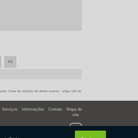
PA
tor. Crime de violação de direito autoral – artigo 184 do
Serviços
Informações
Contato
Mapa do
site