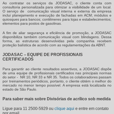
Ao contratar os serviços da JODASAC, o cliente conta com
consultoria personalizada para otimizar a visibilidade de um local.
O serviço de comunicação visual interna e externa da empresa
inclui planejamento e execução de fachadas em ACM; módulos e
quiosques para bancos; contêineres para lojas e estabelecimentos;
elementos para postos de gasolinas.
A fim de aliar segurança e eficiência de promoção, a JODASAC
disponibiliza também comunicação visual com blindagens. Dessa
forma, as estruturas desenvolvidas pela companhia recebem
proteção balística de acordo com as regulamentações da ABNT.
JODASAC – EQUIPE DE PROFISSIONAIS
CERTIFICADOS
Para garantir ao cliente resultados assertivos, a JODASAC dispõe
de uma equipe de profissionais certificados nas principais normas
do setor - NR 10, NR 33 e NR 35. Todos os colaboradores passam
por treinamentos periódicos, portanto, o cliente obtém o melhor do
mercado no menor tempo possível. A empresa está localizada no
estado de São Paulo.
Para saber mais sobre Divisórias de acrílico sob medida
Ligue para
11 2500-5929
ou
clique aqui
e entre em contato
por email.