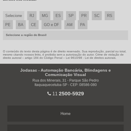
Selecione
RJ
MG
ES
SP
PR
SC
RS
PE
BA
CE
GO e DF
AM
PA
Selecione a região do Brasil
O conteúdo do texto desta página é de direito reservado. Sua reprodução, parcial ou total,
mesmo citando nossos links, é proibida sem a autorização do autor. Crime de violação de
direito autoral – artigo 184 do Código Penal –
Lei 9610/98 - Lei de direitos autorais
.
Jodasac - Automação Bancária, Blindagens e
Comunicação Visual
Rua dos Minerais, 31 - Parque São Pedro
Itaquaquecetuba-SP - CEP: 08586-080
2500-5929
11
Home