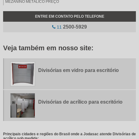
MEZANINO METÁLICO PREÇO
MOBILIÁRIO PARA LOJAS
ENTRE EM CONTATO PELO TELEFONE
PINTURA DE ELEMENTOS METÁLICOS
2500-5929
11
PLACAS DE COMUNICAÇÃO INTERNA
PLACAS DE COMUNICAÇÃO VISUAL INTERNA
Veja também em nosso site:
QUIOSQUE COMERCIAL
REVESTIMENTO DE ELEMENTOS METÁLICOS
REVESTIMENTO EM ACM
Divisórias em vidro para escritório
REVESTIMENTO EM AÇO CORTEN
TOTEM CELULAR
TOTEM PARA COMUNICAÇÃO VISUAL
TOTEM SINALIZAÇÃO EXTERNA
Divisórias de acrílico para escritório
VALETA PARA TROCA DE ÓLEO
Principais cidades e regiões do Brasil onde a Jodasac atende Divisórias de
acrílico sob medida: