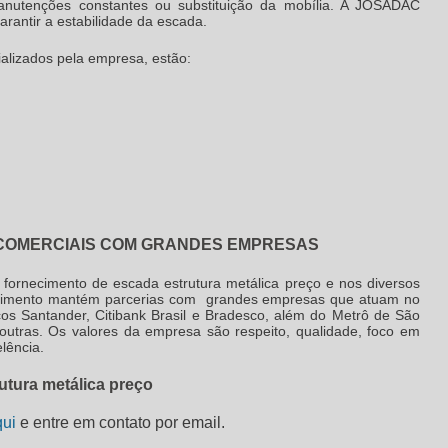
anutenções constantes ou substituição da mobília. A JOSADAC
rantir a estabilidade da escada.
ializados pela empresa, estão:
COMERCIAIS COM GRANDES EMPRESAS
 fornecimento de
escada estrutura metálica preço
e nos diversos
ecimento mantém parcerias com grandes empresas que atuam no
os Santander, Citibank Brasil e Bradesco, além do Metrô de São
e outras. Os valores da empresa são respeito, qualidade, foco em
lência.
utura metálica preço
qui
e entre em contato por email.