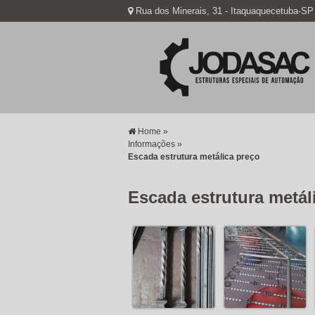
Rua dos Minerais, 31 - Itaquaquecetuba-SP
Home »
Informações »
Escada estrutura metálica preço
Escada estrutura metál