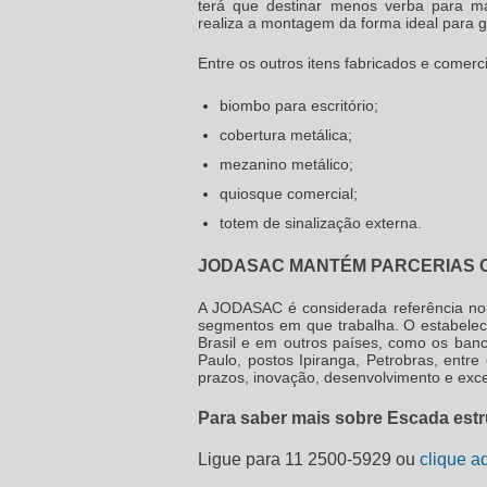
terá que destinar menos verba para m
realiza a montagem da forma ideal para ga
Entre os outros itens fabricados e comerc
biombo para escritório;
cobertura metálica;
mezanino metálico;
quiosque comercial;
totem de sinalização externa.
JODASAC MANTÉM PARCERIAS 
A JODASAC é considerada referência no
segmentos em que trabalha. O estabel
Brasil e em outros países, como os banc
Paulo, postos Ipiranga, Petrobras, entr
prazos, inovação, desenvolvimento e exce
Para saber mais sobre Escada estr
Ligue para
11 2500-5929
ou
clique a