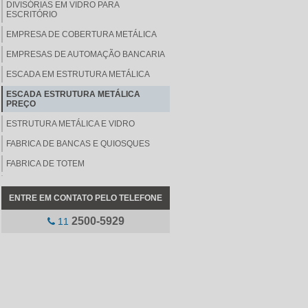
DIVISÓRIAS EM VIDRO PARA
ESCRITÓRIO
EMPRESA DE COBERTURA METÁLICA
EMPRESAS DE AUTOMAÇÃO BANCARIA
ESCADA EM ESTRUTURA METÁLICA
ESCADA ESTRUTURA METÁLICA
PREÇO
ESTRUTURA METÁLICA E VIDRO
FABRICA DE BANCAS E QUIOSQUES
FABRICA DE TOTEM
MEZANINO METÁLICO
ENTRE EM CONTATO PELO TELEFONE
MEZANINO METÁLICO PREÇO
2500-5929
11
MOBILIÁRIO PARA LOJAS
PINTURA DE ELEMENTOS METÁLICOS
PLACAS DE COMUNICAÇÃO INTERNA
PLACAS DE COMUNICAÇÃO VISUAL
INTERNA