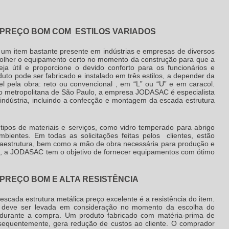
PREÇO BOM COM ESTILOS VARIADOS
 um item bastante presente em indústrias e empresas de diversos
colher o equipamento certo no momento da construção para que a
eja útil e proporcione o devido conforto para os funcionários e
to pode ser fabricado e instalado em três estilos, a depender da
l pela obra: reto ou convencional , em “L” ou “U” e em caracol.
o metropolitana de São Paulo, a empresa JODASAC é especialista
 indústria, incluindo a confecção e montagem da
escada estrutura
ipos de materiais e serviços, como vidro temperado para abrigo
bientes. Em todas as solicitações feitas pelos clientes, estão
infraestrutura, bem como a mão de obra necessária para produção e
 a JODASAC tem o objetivo de fornecer equipamentos com ótimo
PREÇO BOM E ALTA RESISTÊNCIA
escada estrutura metálica preço
excelente é a resistência do item.
 e deve ser levada em consideração no momento da escolha do
 durante a compra. Um produto fabricado com matéria-prima de
nsequentemente, gera redução de custos ao cliente. O comprador